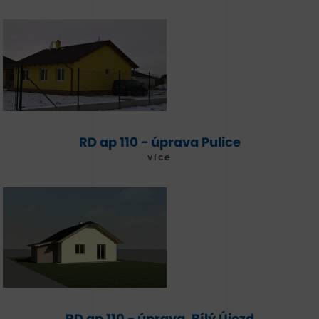
RD ap 110 - úprava Pulice
více
RD ap 110 - úprava, Bílý Újezd