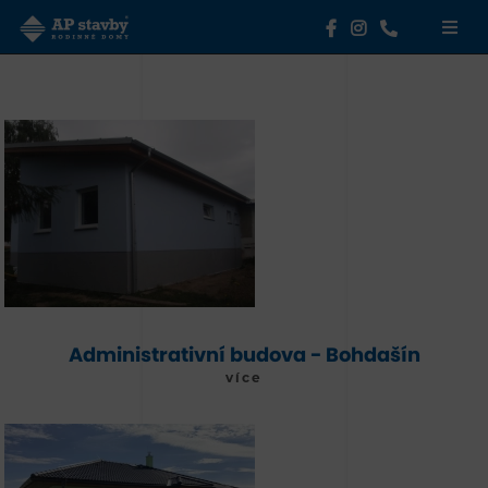
Administrativní budova - Bohdašín
více