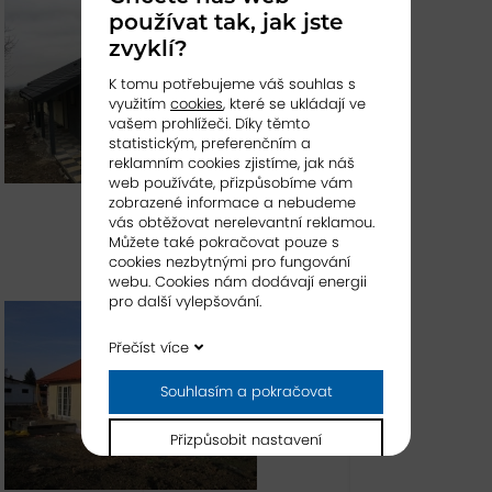
používat tak, jak jste
zvyklí?
K tomu potřebujeme váš souhlas s
využitím
cookies
, které se ukládají ve
vašem prohlížeči. Díky těmto
statistickým, preferenčním a
reklamním cookies zjistíme, jak náš
web používáte, přizpůsobíme vám
zobrazené informace a nebudeme
vás obtěžovat nerelevantní reklamou.
RD ap 130 - úprava, Časy
Můžete také pokračovat pouze s
více
cookies nezbytnými pro fungování
webu. Cookies nám dodávají energii
pro další vylepšování.
Přečíst více
Souhlasím a pokračovat
Přizpůsobit nastavení