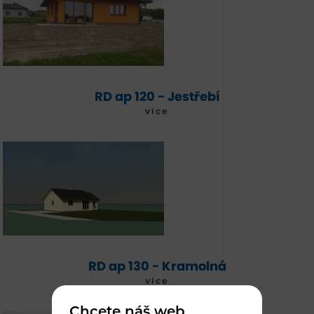
RD ap 120 - Jestřebí
více
RD ap 130 - Kramolná
více
Chcete náš web