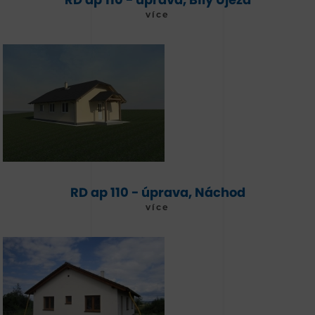
více
RD ap 110 - úprava, Náchod
více