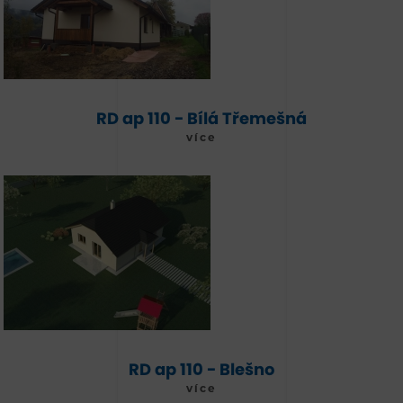
RD ap 110 - Bílá Třemešná
více
RD ap 110 - Blešno
více