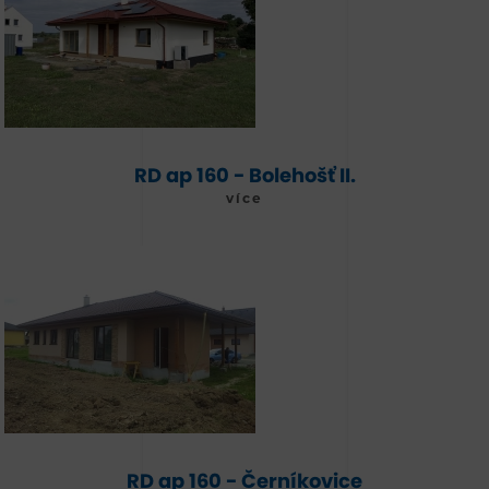
RD ap 160 - Bolehošť II.
více
RD ap 160 - Černíkovice