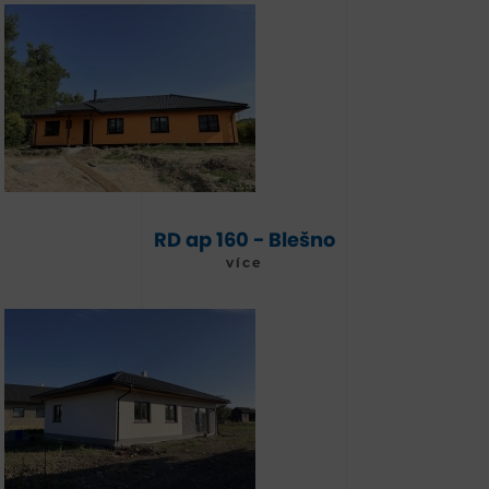
RD ap 160 - Blešno
více