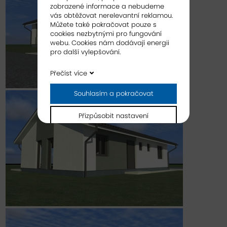
zobrazené informace a nebudeme
vás obtěžovat nerelevantní reklamou.
Můžete také pokračovat pouze s
cookies nezbytnými pro fungování
webu. Cookies nám dodávají energii
pro další vylepšování.
Přečíst více
Souhlasím a pokračovat
Přizpůsobit nastavení