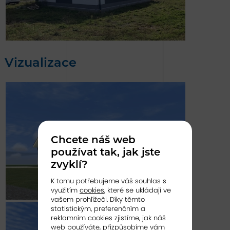
Vizualizace
Chcete náš web
používat tak, jak jste
zvyklí?
K tomu potřebujeme váš souhlas s
využitím
cookies
, které se ukládají ve
vašem prohlížeči. Díky těmto
statistickým, preferenčním a
reklamním cookies zjistíme, jak náš
web používáte, přizpůsobíme vám