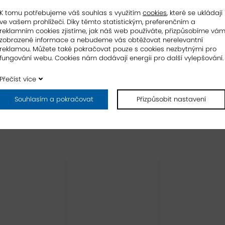
K tomu potřebujeme váš souhlas s využitím
cookies
, které se ukládají
ve vašem prohlížeči. Díky těmto statistickým, preferenčním a
reklamním cookies zjistíme, jak náš web používáte, přizpůsobíme vá
zobrazené informace a nebudeme vás obtěžovat nerelevantní
reklamou. Můžete také pokračovat pouze s cookies nezbytnými pro
fungování webu. Cookies nám dodávají energii pro další vylepšování.
Přečíst více
Souhlasím a pokračovat
Přizpůsobit nastavení