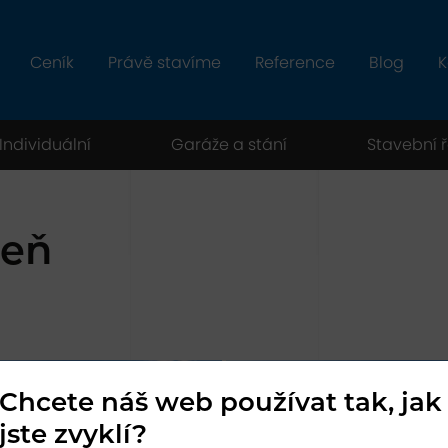
Ceník
Právě stavíme
Reference
Blog
K
Individuální
Garáže a stání
Stavební 
ceň
Chcete náš web používat tak, jak
jste zvyklí?