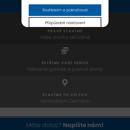
vyberte dle svého vkusu
Souhlasím a pokračovat
Přizpůsobit nastavení
PRÁVĚ STAVÍME
naše stavby aktuálně
ŠETŘÍME VAŠE PENÍZE
nízkoenergetické a pasivní domy
STAVÍME PO CELÝCH
východních Čechách
Máte dotaz?
Napište nám!