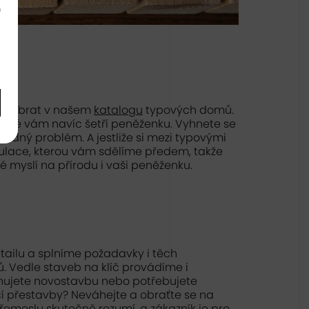
m
e vybrat v našem
katalogu
typových domů.
teré vám navíc šetří peněženku. Vyhnete se
 žádný problém. A jestliže si mezi typovými
kulace, kterou vám sdělíme předem, takže
 myslí na přírodu i vaši peněženku.
ailu a splníme požadavky i těch
. Vedle staveb na klíč provádíme i
ánujete novostavbu nebo potřebujete
 přestavby? Neváhejte a obraťte se na
 řemeslu skutečně rozumí, a zákazník je pro