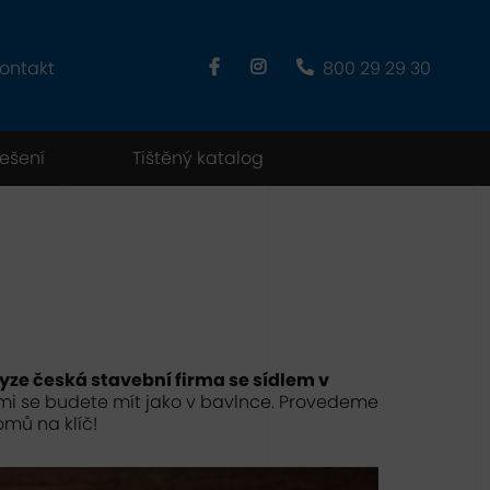
ontakt
800 29 29 30
řešení
Tištěný katalog
yze česká stavební firma se sídlem v
mi se budete mít jako v bavlnce. Provedeme
omů na klíč!