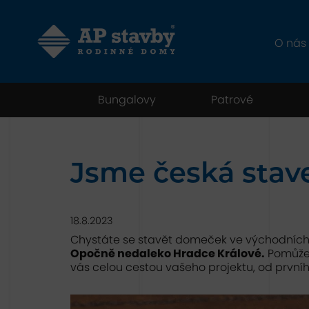
O nás
Bungalovy
Patrové
Jsme česká stav
18.8.2023
Chystáte se stavět domeček ve východních
Opočně nedaleko Hradce Králové.
Pomůžem
vás celou cestou vašeho projektu, od prvníh