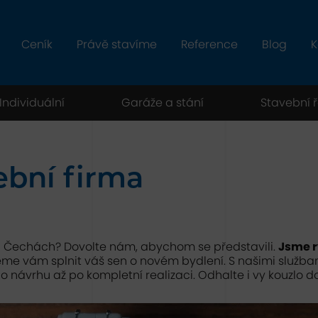
Ceník
Právě stavíme
Reference
Blog
K
Individuální
Garáže a stání
Stavební 
ební firma
 Čechách? Dovolte nám, abychom se představili.
Jsme r
e vám splnit váš sen o novém bydlení. S našimi služba
o návrhu až po kompletní realizaci. Odhalte i vy kouzlo d