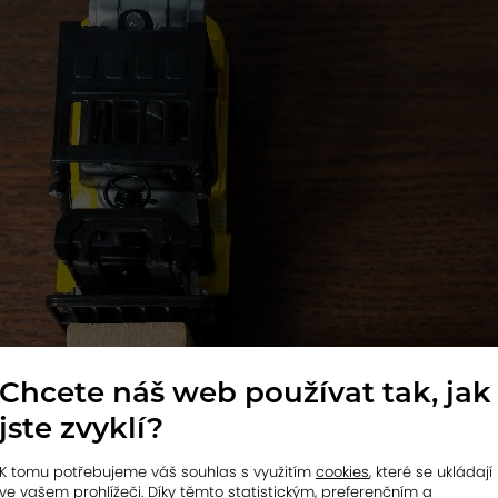
Chcete náš web používat tak, jak
jste zvyklí?
K tomu potřebujeme váš souhlas s využitím
cookies
, které se ukládají
ve vašem prohlížeči. Díky těmto statistickým, preferenčním a