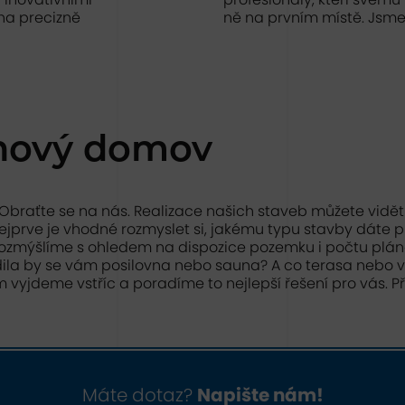
 na precizně
ně na prvním místě. Jsme
nový domov
 Obraťte se na nás. Realizace našich staveb můžete vidět
jprve je vhodné rozmyslet si, jakému typu stavby dáte
to rozmýšlíme s ohledem na dispozice pozemku i počtu pl
ila by se vám posilovna nebo sauna? A co terasa nebo ví
vyjdeme vstříc a poradíme to nejlepší řešení pro vás. P
Máte dotaz?
Napište nám!