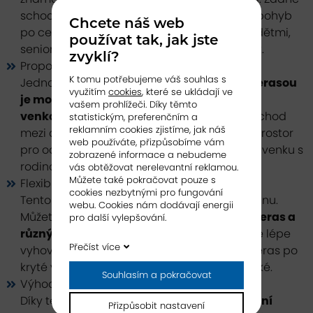
schody nebo různé úrovně zajišťují snadný pohyb
Chcete náš web
po celém domě, což je ideální pro rodiny s dětmi,
používat tak, jak jste
seniory nebo ty, kteří preferují jednoduchost.
zvyklí?
Propojení interiéru a exteriéru
K tomu potřebujeme váš souhlas s
Jednou z hlavních předností
bungalovu s terasou
využitím
cookies
, které se ukládají ve
je možnost propojení vnitřního prostoru s
vašem prohlížeči. Díky těmto
venkovním životem
. Terasa slouží jako přechod
statistickým, preferenčním a
reklamním cookies zjistíme, jak náš
mezi domem a zahradou a vytváří ideální prostor
web používáte, přizpůsobíme vám
pro odpočinek, grilování, nebo trávení času venku s
zobrazené informace a nebudeme
rodinou a přáteli.
vás obtěžovat nerelevantní reklamou.
Můžete také pokračovat pouze s
Flexibilita designu
cookies nezbytnými pro fungování
Tento typ domu nabízí různé možnosti designu.
webu. Cookies nám dodávají energii
Můžete si vybrat mezi
různými velikostmi teras a
pro další vylepšování.
různými dispozičními uspořádáními
, které lépe
Přečíst více
vyhovují vašim potřebám. Od otevřených teras po
kryté verandy - možnosti jsou skutečně široké.
Souhlasím a pokračovat
Výhody venkovního života
Díky terase máte možnost
využívat venkovní
Přizpůsobit nastavení