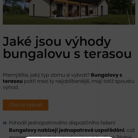
Jaké jsou výhody
bungalovu s terasou
Přemýšlíte, jaký typ domu si vybrat?
Bungalovy s
terasou
patří mezi ty nejoblíbenější, mají totiž spoustu
výhod.
Chci si vybrat
Pohodlí jednopatrového dispozičního řešení
Bungalovy nabízejí jednopatrové uspořádání
, což
znamená pohodlné a bezbariérové bydlení. Žádné