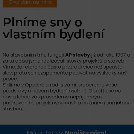
Chci dům na míru
Plníme sny o
vlastním bydlení
Na stavebním trhu fungují
AP stavby
již od roku 1997 a
za tu dobu jsme realizovali stovky projektů a staveb.
Víme, že reference často prozradí více než spousta
slov, proto se nezapomeňte podívat na výsledky
naší
práce
.
Sídlíme v Opočně a rádi s vámi probereme vaše
představy o novém bydlení osobně. Obraťte se
na
nás
a lehce vás provedeme nepříjemným
papírováním, projektovou částí a nakonec i samotnou
stavbou.
Máte dotaz?
Napište nám!